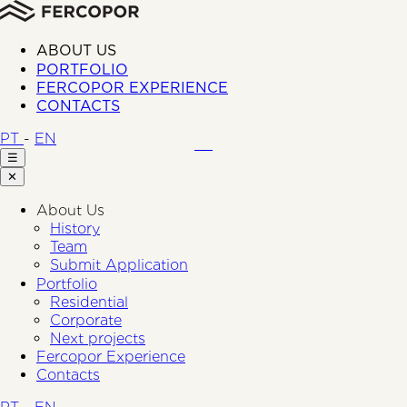
ABOUT US
PORTFOLIO
FERCOPOR EXPERIENCE
CONTACTS
PT
-
EN
☰
✕
About Us
History
Team
Submit Application
Portfolio
Residential
Corporate
Next projects
Fercopor Experience
Contacts