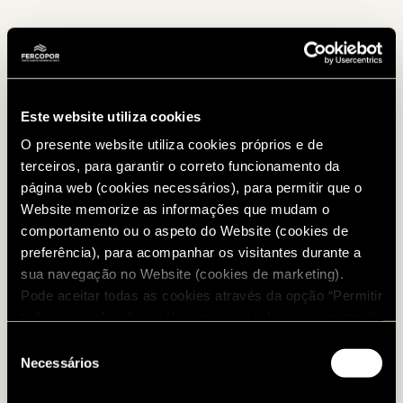
Este website utiliza cookies
O presente website utiliza cookies próprios e de
terceiros, para garantir o correto funcionamento da
página web (cookies necessários), para permitir que o
Website memorize as informações que mudam o
comportamento ou o aspeto do Website (cookies de
preferência), para acompanhar os visitantes durante a
sua navegação no Website (cookies de marketing).
Pode aceitar todas as cookies através da opção “Permitir
todos os cookies” ou selecionar os cookies que pretende
autorizar. Para configurar as suas preferências e saber
Seleção
mais informação sobre cada cookie, visite a nossa
Necessários
de
Política de Cookies
.
consentimento