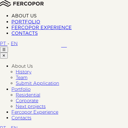
ABOUT US
PORTFOLIO
FERCOPOR EXPERIENCE
CONTACTS
PT
-
EN
☰
✕
About Us
History
Team
Submit Application
Portfolio
Residential
Corporate
Next projects
Fercopor Experience
Contacts