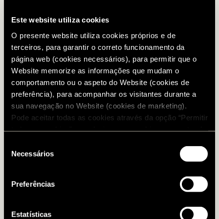
Este website utiliza cookies
O presente website utiliza cookies próprios e de
terceiros, para garantir o correto funcionamento da
página web (cookies necessários), para permitir que o
Website memorize as informações que mudam o
comportamento ou o aspeto do Website (cookies de
preferência), para acompanhar os visitantes durante a
sua navegação no Website (cookies de marketing).
Pode aceitar todas as cookies através da opção “Permitir
todos os cookies” ou selecionar os cookies que pretende
autorizar. Para configurar as suas preferências e saber
Seleção
mais informação sobre cada cookie, visite a nossa
Necessários
de
Política de Cookies
.
consentimento
Preferências
Estatísticas