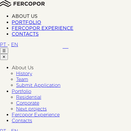
ABOUT US
PORTFOLIO
FERCOPOR EXPERIENCE
CONTACTS
PT
-
EN
☰
✕
About Us
History
Team
Submit Application
Portfolio
Residential
Corporate
Next projects
Fercopor Experience
Contacts