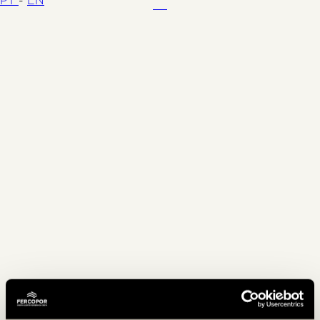
PT
-
EN