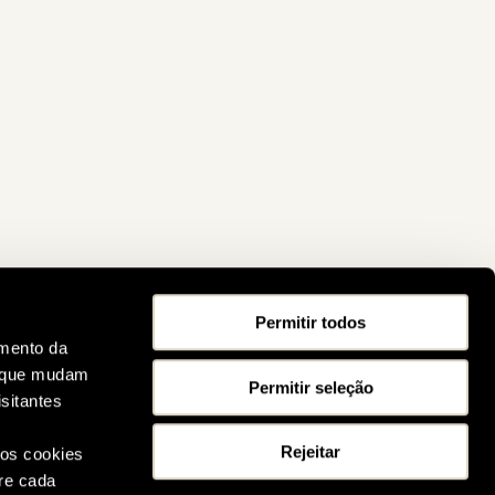
Permitir todos
amento da
s que mudam
Permitir seleção
sitantes
Rejeitar
 os cookies
bre cada