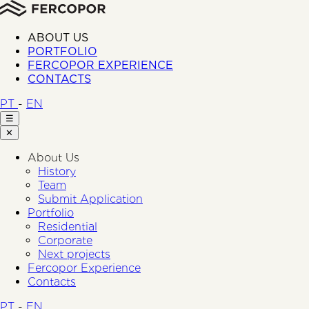
ABOUT US
PORTFOLIO
FERCOPOR EXPERIENCE
CONTACTS
PT
-
EN
☰
✕
About Us
History
Team
Submit Application
Portfolio
Residential
Corporate
Next projects
Fercopor Experience
Contacts
PT
-
EN