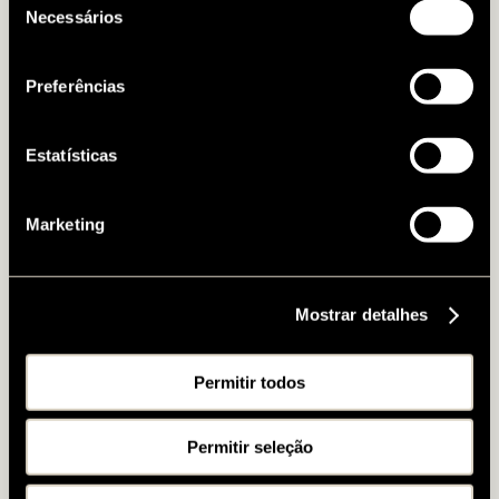
mais informação sobre cada cookie, visite a nossa
Necessários
de
Política de Cookies
.
consentimento
Preferências
Estatísticas
Marketing
Mostrar detalhes
Permitir todos
Permitir seleção