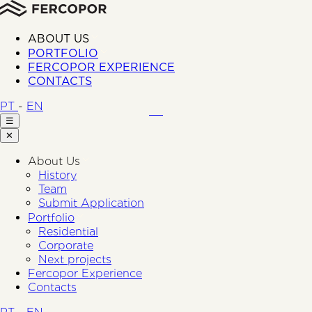
ABOUT US
PORTFOLIO
FERCOPOR EXPERIENCE
CONTACTS
PT
-
EN
☰
✕
About Us
History
Team
Submit Application
Portfolio
Residential
Corporate
Next projects
Fercopor Experience
Contacts