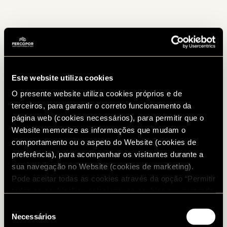
Este website utiliza cookies
O presente website utiliza cookies próprios e de
terceiros, para garantir o correto funcionamento da
página web (cookies necessários), para permitir que o
Website memorize as informações que mudam o
comportamento ou o aspeto do Website (cookies de
preferência), para acompanhar os visitantes durante a
sua navegação no Website (cookies de marketing).
Pode aceitar todas as cookies através da opção “Permitir
todos os cookies” ou selecionar os cookies que pretende
autorizar. Para configurar as suas preferências e saber
Seleção
mais informação sobre cada cookie, visite a nossa
Necessários
de