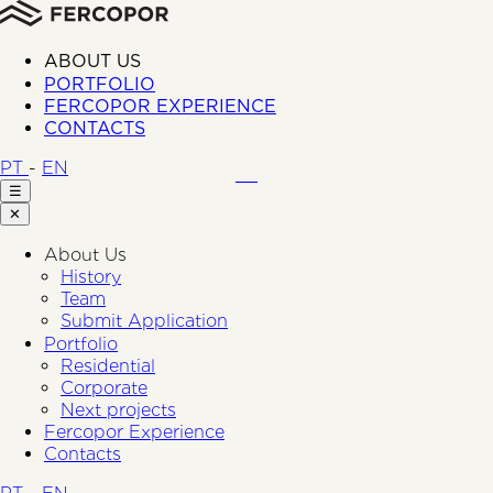
ABOUT US
PORTFOLIO
FERCOPOR EXPERIENCE
CONTACTS
PT
-
EN
☰
✕
About Us
History
Team
Submit Application
Portfolio
Residential
Corporate
Next projects
Fercopor Experience
Contacts