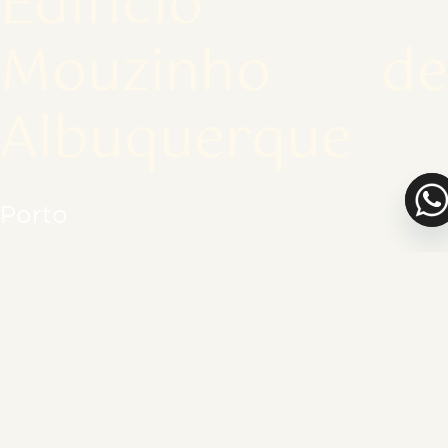
Edifício
Mouzinho de
Albuquerque
Porto
×
Video unavailable.