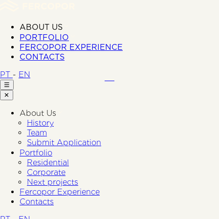
ABOUT US
PORTFOLIO
FERCOPOR EXPERIENCE
CONTACTS
PT
-
EN
☰
✕
About Us
History
Team
Submit Application
Portfolio
Residential
Corporate
Next projects
Fercopor Experience
Contacts