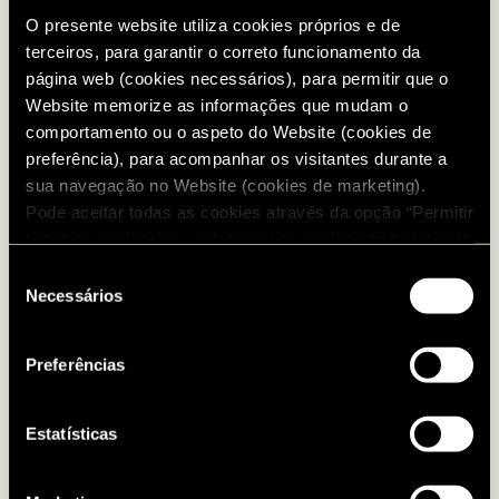
O presente website utiliza cookies próprios e de
terceiros, para garantir o correto funcionamento da
página web (cookies necessários), para permitir que o
Website memorize as informações que mudam o
comportamento ou o aspeto do Website (cookies de
preferência), para acompanhar os visitantes durante a
sua navegação no Website (cookies de marketing).
Pode aceitar todas as cookies através da opção “Permitir
todos os cookies” ou selecionar os cookies que pretende
autorizar. Para configurar as suas preferências e saber
Seleção
mais informação sobre cada cookie, visite a nossa
Necessários
de
Política de Cookies
.
consentimento
Preferências
Estatísticas