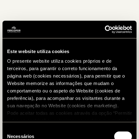
Este website utiliza cookies
O presente website utiliza cookies próprios e de
terceiros, para garantir o correto funcionamento da
página web (cookies necessários), para permitir que o
Website memorize as informações que mudam o
comportamento ou o aspeto do Website (cookies de
preferência), para acompanhar os visitantes durante a
sua navegação no Website (cookies de marketing).
Pode aceitar todas as cookies através da opção “Permitir
todos os cookies” ou selecionar os cookies que pretende
autorizar. Para configurar as suas preferências e saber
Seleção
mais informação sobre cada cookie, visite a nossa
Necessários
de