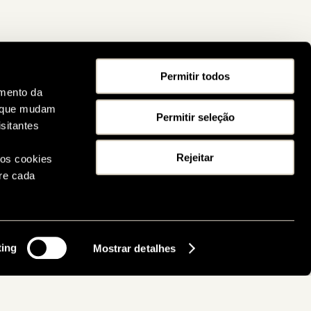
Permitir todos
amento da
s que mudam
Permitir seleção
sitantes
Rejeitar
 os cookies
bre cada
ting
Mostrar detalhes