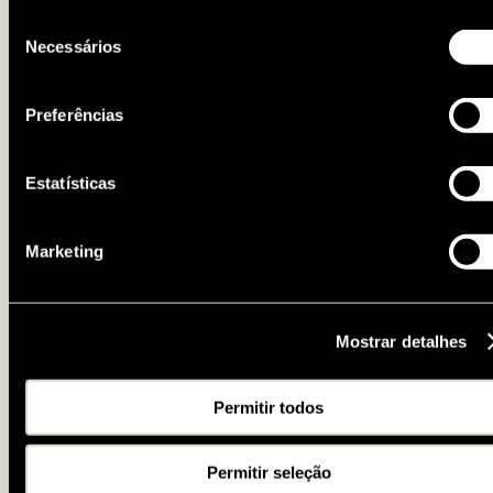
autorizar. Para configurar as suas preferências e saber mais
Seleção
informação sobre cada cookie, visite a nossa
Política de
Necessários
de
Cookies
.
consentimento
Preferências
Estatísticas
Marketing
Mostrar detalhes
Permitir todos
Permitir seleção