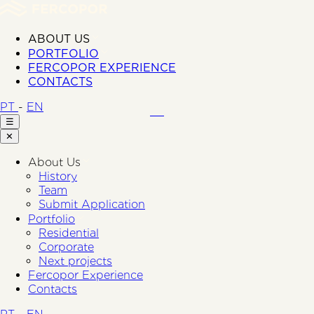
ABOUT US
PORTFOLIO
FERCOPOR EXPERIENCE
CONTACTS
PT
-
EN
☰
✕
About Us
History
Team
Submit Application
Portfolio
Residential
Corporate
Next projects
Fercopor Experience
Contacts