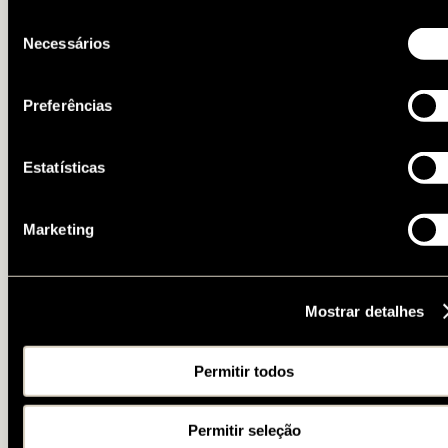
autorizar. Para configurar as suas preferências e saber mais
Seleção
informação sobre cada cookie, visite a nossa
Política de
Necessários
de
Cookies
.
consentimento
Preferências
Estatísticas
Marketing
Mostrar detalhes
Permitir todos
Permitir seleção