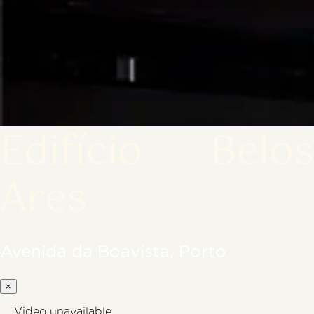
Edifício Belos
Ares
Avenida da Boavista, Porto
×
Video unavailable.